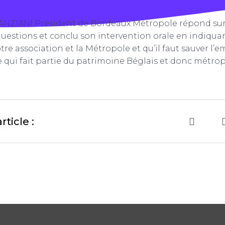
n ANZIANI Président de Bordeaux Métropole répond s
stions et conclu son intervention orale en indiquant
re association et la Métropole et qu’il faut sauver l’em
e qui fait partie du patrimoine Béglais et donc métrop
rticle :