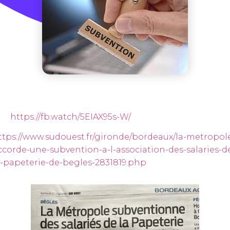
https://fb.watch/5EIAX95s-W/
ttps://www.sudouest.fr/gironde/bordeaux/la-metropol
ccorde-une-subvention-a-l-association-des-salaries-d
a-papeterie-de-begles-2831819.php