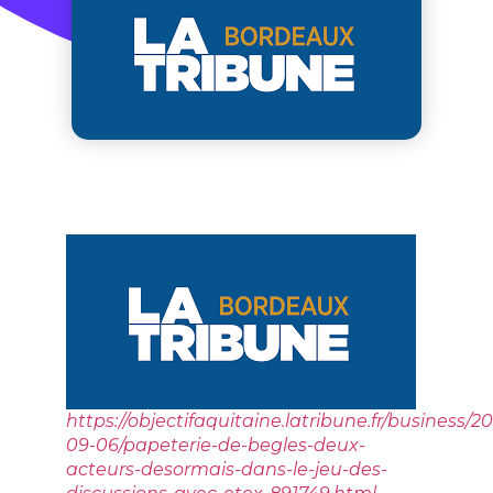
https://objectifaquitaine.latribune.fr/business/20
09-06/papeterie-de-begles-deux-
acteurs-desormais-dans-le-jeu-des-